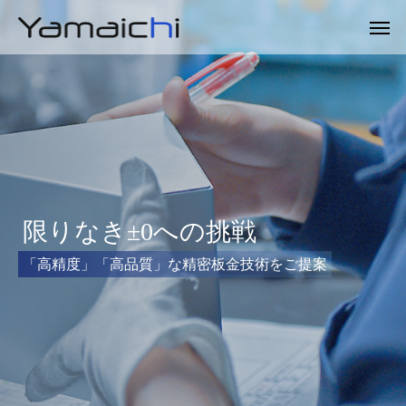
限
限
限
り
り
り
な
な
な
き
き
き
±
±
±
0
0
0
へ
へ
へ
の
の
の
挑
挑
挑
戦
戦
戦
「
「
「
高
高
高
精
精
精
度
度
度
」
」
」
「
「
「
高
高
高
品
品
品
質
質
質
」
」
」
な
な
な
精
精
精
密
密
密
板
板
板
金
金
金
技
技
技
術
術
術
を
を
を
ご
ご
ご
提
提
提
案
案
案