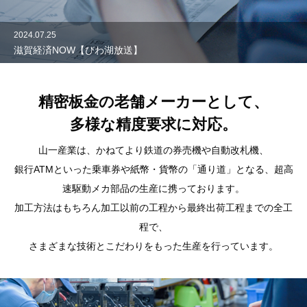
2024.07.25
滋賀経済NOW【びわ湖放送】
精密板金の老舗メーカーとして、
多様な精度要求に対応。
山一産業は、かねてより鉄道の券売機や自動改札機、
銀行ATMといった乗車券や紙幣・貨幣の「通り道」となる、超高
速駆動メカ部品の生産に携っております。
加工方法はもちろん加工以前の工程から最終出荷工程までの全工
程で、
さまざまな技術とこだわりをもった生産を行っています。